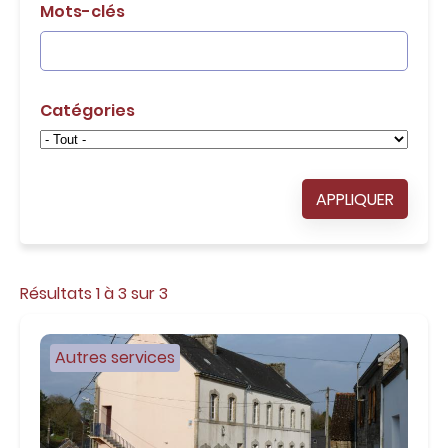
c
attachée
Mots-clés
o
n
t
e
n
Catégories
u
APPLIQUER
Résultats 1 à 3 sur 3
Autres services