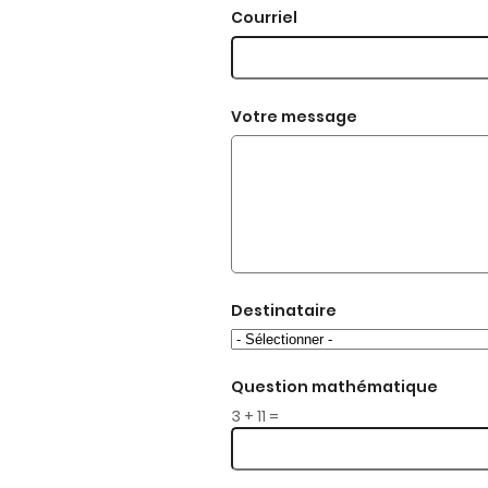
c
Courriel
o
n
t
e
n
Votre message
u
Destinataire
Question mathématique
3 + 11 =