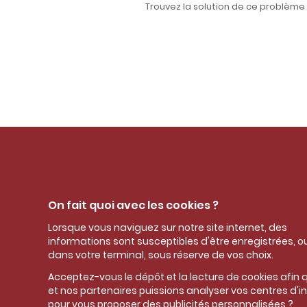
Trouvez la solution de ce problème m
Nos coordonnées
On fait quoi avec les cookies ?
Mairie de Plouray
Lorsque vous naviguez sur notre site internet, des
9, rue de l'Ellé
informations sont susceptibles d'être enregistrées, ou
56770 PLOURAY
dans votre terminal, sous réserve de vos choix.
Tel : 02 97 34 80 75
Acceptez-vous le dépôt et la lecture de cookies afin
Mail :
mairie@plouray.bzh
et nos partenaires puissions analyser vos centres d'i
Horaires et jours d’ouverture :
pour vous proposer des publicités personnalisées ?