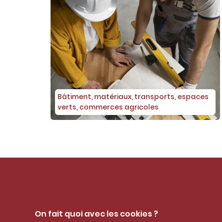
c
o
n
t
e
n
u
Bâtiment, matériaux, transports, espaces
verts, commerces agricoles
Nos coordonnées
On fait quoi avec les cookies ?