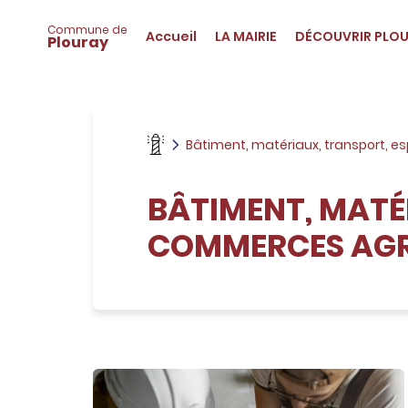
Navigation
A
principale
c
Commune de
Accueil
LA MAIRIE
DÉCOUVRIR PLO
Plouray
c
é
d
e
r
a
Bâtiment, matériaux, transport, 
u
m
e
BÂTIMENT, MATÉ
n
u
COMMERCES AGR
A
c
c
é
d
e
r
a
u