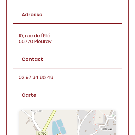
c
o
n
Adresse
t
e
n
10, rue de l'Ellé
u
56770 Plouray
Contact
02 97 34 86 48
Carte
+
−