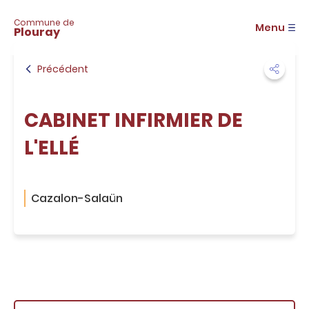
A
c
Commune de
Menu
Plouray
c
é
d
Précédent
e
r
a
CABINET INFIRMIER DE
u
m
L'ELLÉ
e
n
u
A
Cazalon-Salaün
c
c
é
d
e
r
a
u