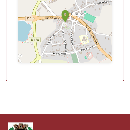
Leaflet
| ©
OpenStreetMap
contributors