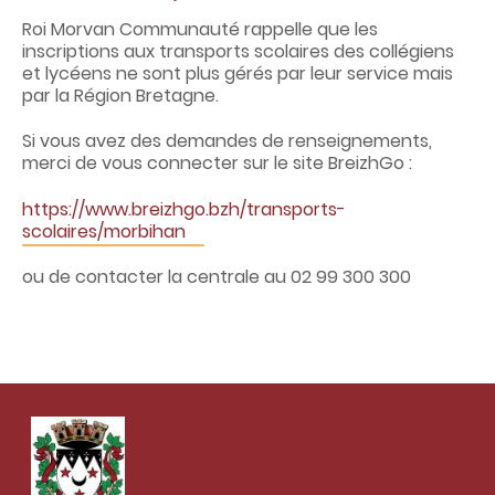
c
o
Roi Morvan Communauté rappelle que les
n
inscriptions aux transports scolaires des collégiens
t
et lycéens ne sont plus gérés par leur service mais
e
par la Région Bretagne.
n
u
Si vous avez des demandes de renseignements,
merci de vous connecter sur le site BreizhGo :
https://www.breizhgo.bzh/transports-
scolaires/morbihan
ou de contacter la centrale au 02 99 300 300