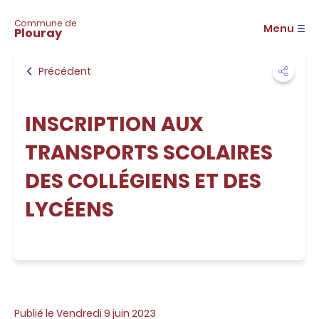
A
c
Commune de
Menu
Plouray
c
é
d
Précédent
e
r
a
INSCRIPTION AUX
u
m
TRANSPORTS SCOLAIRES
e
n
DES COLLÉGIENS ET DES
u
A
LYCÉENS
c
c
é
d
e
r
a
u
Publié le Vendredi 9 juin 2023