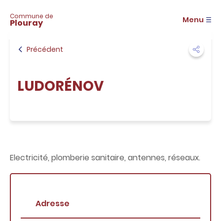
A
c
Commune de
Menu
Plouray
c
é
d
Précédent
e
r
a
LUDORÉNOV
u
m
e
n
u
A
c
c
Electricité, plomberie sanitaire, antennes, réseaux.
é
d
e
r
a
Adresse
u