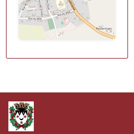
Leaflet
| ©
OpenStreetMap
contributors